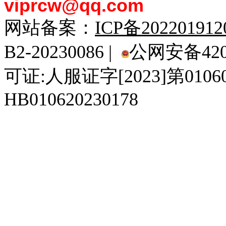
viprcw@qq.com
网站备案：
ICP备20220191
B2-20230086 |
公网安备4201
可证:人服证字[2023]第010
HB010620230178
929人才网
929招聘网
南方人才网
919人才网
939人才网
520人才
92
联合人才网
联合招聘网
888人才网
163人才网
163招聘网
985人才网
21
同城招聘网
毕业生求职网
域名抢注网
招聘人才网
中国直聘网
中国人才招聘网
中
直聘招聘网
人才网
武汉人才网
520人才网
28人才网
最新招聘信息
最