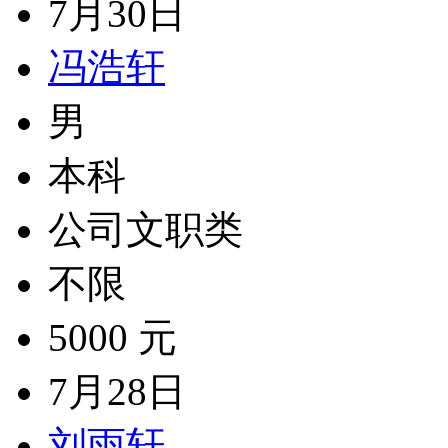
7月30日
冯浩轩
男
本科
公司文职类
不限
5000 元
7月28日
刘雨轩